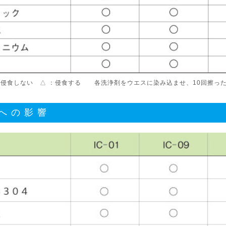
 ：侵食しない △ ：侵食する 各洗浄剤をウエスに染み込ませ、10回擦っ
への影響