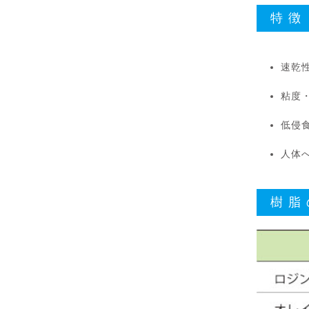
特徴
速乾
粘度
低侵
人体
樹脂