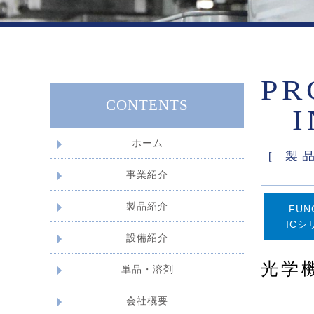
PR
CONTENTS
ホーム
［ 製
事業紹介
シンナー類の受託製造・販売
各種シンナー・洗浄剤の開発
油槽所管理業務
計量証明事業
検査・分析業務
ドラム缶への詰替えについて
製品紹介
FUN
ICシ
FUNCLIN ICシリーズ
エタクリーン V
設備紹介
原料タンク
混合タンク
各種充填機
荷姿
その他保有設備
光学
単品・溶剤
会社概要