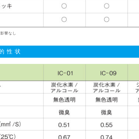
 ：影響なし
的性状