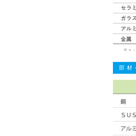
※ ○
部材